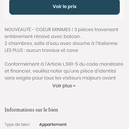
Voir le prix
NOUVEAUTE - COEUR MINIMES ! 3 pièces traversant
entièrement rénové avec balcon .
2 chambres, salle d'eau avec douche à l'italienne
LES PLUS : aucun travaux et cave
Conformément à l'Article L.561-5 du code monétaire
et financier, veuillez noter qu'une pièce d'identité
sera exigée pour tous les visiteurs majeurs avant
chaque visite.
Voir plus
Les informations sur les risques auxquels ce bien est
exposé sont disponibles sur le site Géorisques :
Informations sur le bien
www.georisques.gouv.fr
Type de bien
Appartement