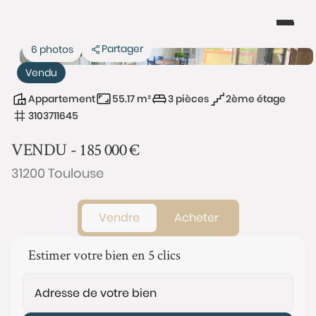
Partager
6 photos
Vendu
Appartement
55.17 m²
3 pièces
2ème étage
3103711645
VENDU -
185 000
€
31200 Toulouse
Vendre
Acheter
Estimer votre bien en 5 clics