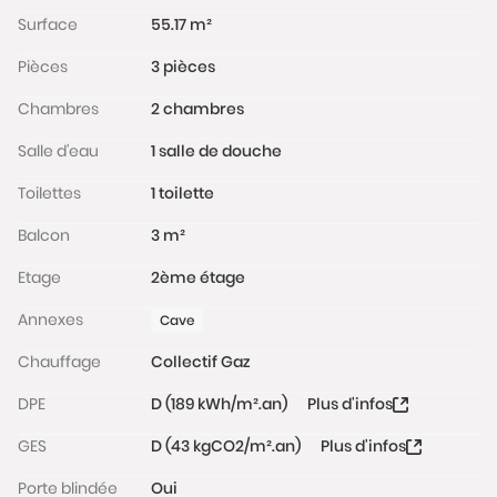
Surface
55.17 m²
Pièces
3 pièces
Chambres
2 chambres
Salle d'eau
1 salle de douche
Toilettes
1 toilette
Balcon
3 m²
Etage
2ème étage
Annexes
Cave
Chauffage
Collectif Gaz
DPE
D (189 kWh/m².an)
Plus d'infos
GES
D (43 kgCO2/m².an)
Plus d'infos
Porte blindée
Oui