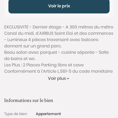
Voir le prix
EXCLUSIVITE - Dernier étage - A 300 métres du métro
Canal du midi, d'AIRBUS Saint Eloi et des commerces
- Lumineux 4 pièces traversant avec balcons
donnant sur un grand parc.
Beau salon avec parquet - cuisine séparée - Salle
de bains et wc.
Les Plus : 2 Places Parking libre et cave
Conformément à l'Article L.561-5 du code monétaire
et financier, veuillez noter qu'une pièce d'identité
Voir plus
sera exigée pour tous les visiteurs majeurs avant
chaque visite.
Informations sur le bien
Les informations sur les risques auxquels ce bien est
exposé sont disponibles sur le site Géorisques :
Type de bien
Appartement
www.georisques.gouv.fr