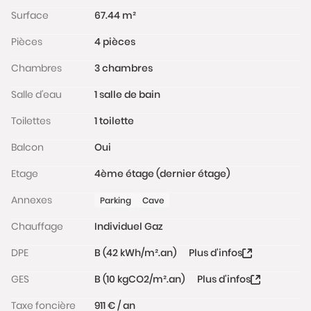
Surface
67.44 m²
Pièces
4 pièces
Chambres
3 chambres
Salle d'eau
1 salle de bain
Toilettes
1 toilette
Balcon
Oui
Etage
4ème étage (dernier étage)
Annexes
Parking
Cave
Chauffage
Individuel Gaz
DPE
B (42 kWh/m².an)
Plus d'infos
GES
B (10 kgCO2/m².an)
Plus d'infos
Taxe foncière
911 € / an