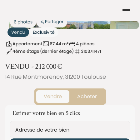
Partager
6 photos
Vendu
Exclusivité
Appartement
67.44 m²
4 pièces
4ème étage (dernier étage)
3103711471
VENDU -
212 000
€
14 Rue Montmorency, 31200 Toulouse
Vendre
Acheter
Estimer votre bien en 5 clics