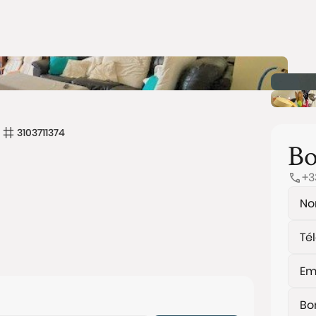
3103711374
Bo
+3