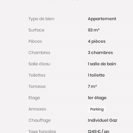
Type de bien
Appartement
Surface
93 m²
Pièces
4 pièces
Chambres
3 chambres
Salle d'eau
1 salle de bain
Toilettes
1 toilette
Terrasse
7 m²
Etage
1er étage
Annexes
Parking
Chauffage
Individuel Gaz
Taxe foncière
1249 € / an