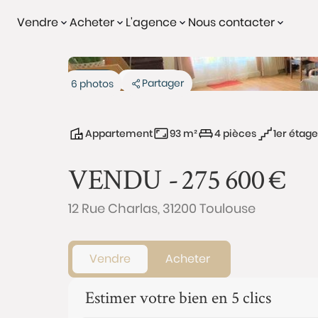
Vendre
Acheter
L'agence
Nous contacter
Vendu
Exclusivité
Partager
6 photos
Appartement
93 m²
4 pièces
1er étage
VENDU -
275 600
€
12 Rue Charlas, 31200 Toulouse
Vendre
Acheter
Estimer votre bien en 5 clics