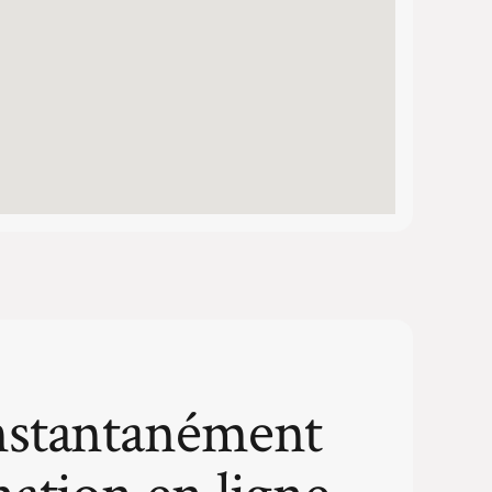
nstantanément
mation en ligne