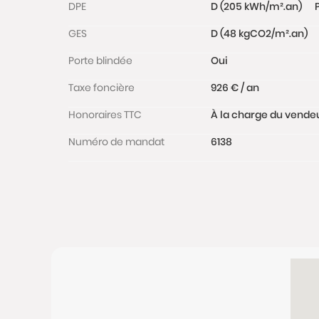
DPE
D (205 kWh/m².an)
GES
D (48 kgCO2/m².an)
Porte blindée
Oui
Taxe foncière
926 € / an
Honoraires TTC
À la charge du vende
Numéro de mandat
6138