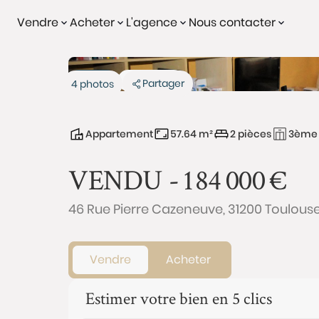
Vendre
Acheter
L'agence
Nous contacter
Vendu
Exclusivité
Partager
4 photos
Appartement
57.64 m²
2 pièces
3ème 
VENDU -
184 000
€
46 Rue Pierre Cazeneuve, 31200 Toulous
Vendre
Acheter
Estimer votre bien en 5 clics