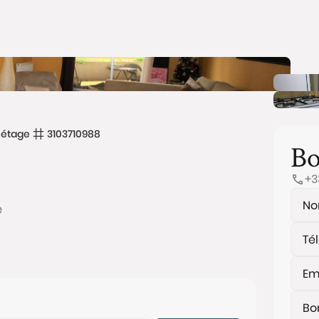
étage
3103710988
Bo
+3
e