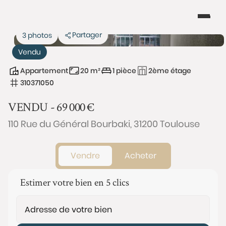
Partager
3 photos
Vendu
Appartement
20 m²
1 pièce
2ème étage
310371050
VENDU -
69 000
€
110 Rue du Général Bourbaki, 31200 Toulouse
Vendre
Acheter
Estimer votre bien en 5 clics