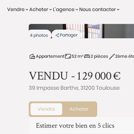
Vendre
Acheter
L'agence
Nous contacter
Vendu
Partager
4 photos
Appartement
52 m²
2 pièces
2ème ét
VENDU -
129 000
€
39 Impasse Barthe, 31200 Toulouse
Vendre
Acheter
Estimer votre bien en 5 clics