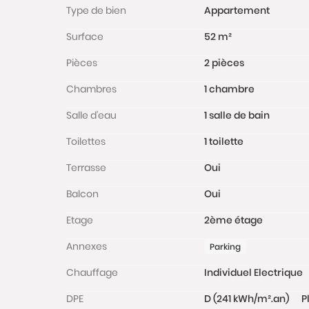
Type de bien
Appartement
Surface
52 m²
Pièces
2 pièces
Chambres
1 chambre
Salle d'eau
1 salle de bain
Toilettes
1 toilette
Terrasse
Oui
Balcon
Oui
Etage
2ème étage
Annexes
Parking
Chauffage
Individuel Electrique
DPE
D (241 kWh/m².an)
P