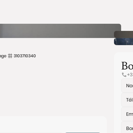
age
3103710340
Bo
+3