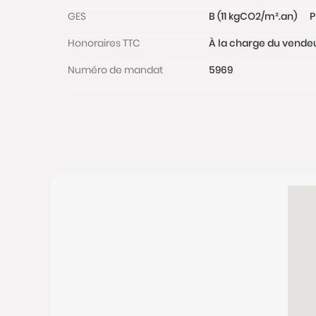
GES
B (11 kgCO2/m².an)
P
Honoraires TTC
À la charge du vende
Numéro de mandat
5969