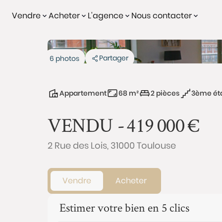
Vendre
Acheter
L'agence
Nous contacter
Vendu
Partager
6 photos
Appartement
68 m²
2 pièces
3ème éta
VENDU -
419 000
€
2 Rue des Lois, 31000 Toulouse
Vendre
Acheter
Estimer votre bien en 5 clics