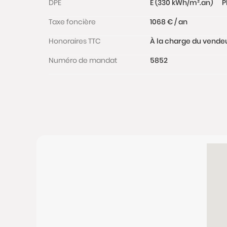
DPE
E (330 kWh/m².an)
P
Taxe foncière
1068 € / an
Honoraires TTC
À la charge du vende
Numéro de mandat
5852