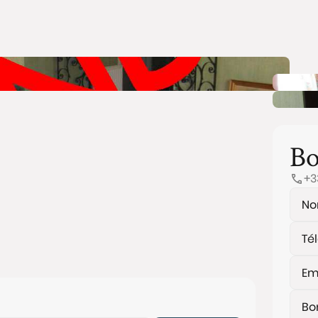
Bo
+3