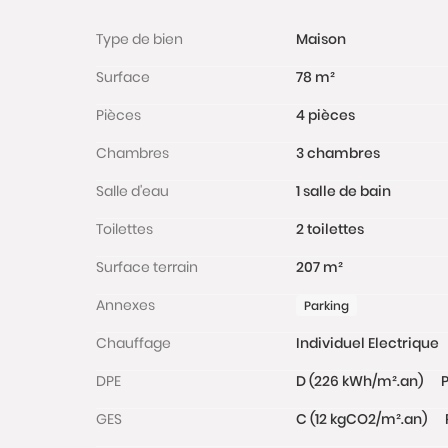
Type de bien
Maison
Surface
78 m²
Pièces
4 pièces
Chambres
3 chambres
Salle d'eau
1 salle de bain
Toilettes
2 toilettes
Surface terrain
207 m²
Annexes
Parking
Chauffage
Individuel Electrique
DPE
D (226 kWh/m².an)
P
GES
C (12 kgCO2/m².an)