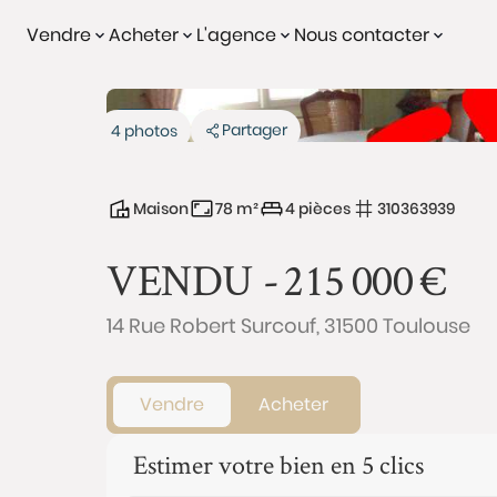
Vendre
Acheter
L'agence
Nous contacter
Vendu
Partager
4 photos
Maison
78 m²
4 pièces
310363939
VENDU -
215 000
€
14 Rue Robert Surcouf, 31500 Toulouse
Vendre
Acheter
Estimer votre bien en 5 clics