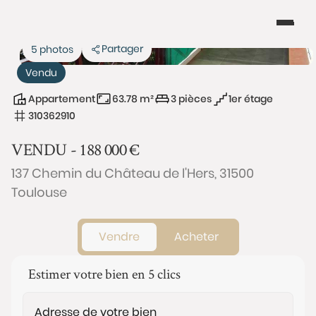
Partager
5 photos
Vendu
Appartement
63.78 m²
3 pièces
1er étage
310362910
VENDU -
188 000
€
137 Chemin du Château de l'Hers, 31500
Toulouse
Vendre
Acheter
Estimer votre bien en 5 clics