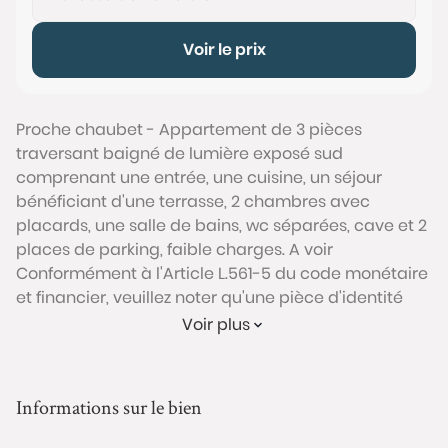
Voir le prix
Proche chaubet - Appartement de 3 pièces
traversant baigné de lumière exposé sud
comprenant une entrée, une cuisine, un séjour
bénéficiant d'une terrasse, 2 chambres avec
placards, une salle de bains, wc séparées, cave et 2
places de parking, faible charges. A voir
Conformément à l'Article L.561-5 du code monétaire
et financier, veuillez noter qu'une pièce d'identité
sera exigée pour tous les visiteurs majeurs avant
Voir plus
chaque visite.
Les informations sur les risques auxquels ce bien est
Informations sur le bien
exposé sont disponibles sur le site Géorisques :
www.georisques.gouv.fr