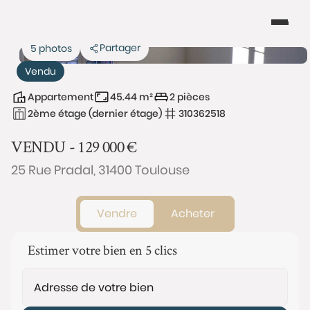
Partager
5 photos
Vendu
Appartement
45.44 m²
2 pièces
2ème étage (dernier étage)
310362518
VENDU -
129 000
€
25 Rue Pradal, 31400 Toulouse
Vendre
Acheter
Estimer votre bien en 5 clics