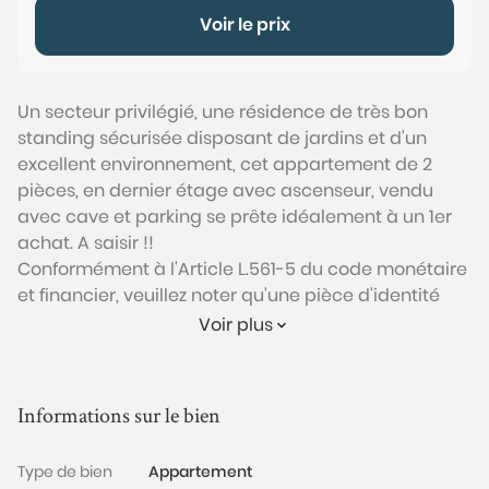
Voir le prix
Un secteur privilégié, une résidence de très bon
standing sécurisée disposant de jardins et d'un
excellent environnement, cet appartement de 2
pièces, en dernier étage avec ascenseur, vendu
avec cave et parking se prête idéalement à un 1er
achat. A saisir !!
Conformément à l'Article L.561-5 du code monétaire
et financier, veuillez noter qu'une pièce d'identité
sera exigée pour tous les visiteurs majeurs avant
Voir plus
chaque visite.
Les informations sur les risques auxquels ce bien est
Informations sur le bien
exposé sont disponibles sur le site Géorisques :
www.georisques.gouv.fr
Type de bien
Appartement