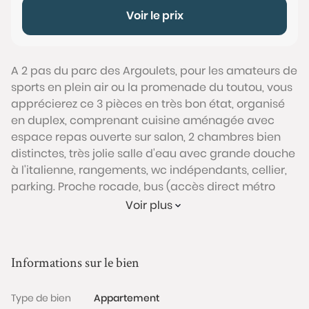
Voir le prix
A 2 pas du parc des Argoulets, pour les amateurs de
sports en plein air ou la promenade du toutou, vous
apprécierez ce 3 pièces en très bon état, organisé
en duplex, comprenant cuisine aménagée avec
espace repas ouverte sur salon, 2 chambres bien
distinctes, très jolie salle d'eau avec grande douche
à l'italienne, rangements, wc indépendants, cellier,
parking. Proche rocade, bus (accès direct métro
Roseraie), commerces. Belle opportunité pour un
Voir plus
premier achat.
Conformément à l'Article L.561-5 du code monétaire
et financier, veuillez noter qu'une pièce d'identité
Informations sur le bien
sera exigée pour tous les visiteurs majeurs avant
chaque visite.
Type de bien
Appartement