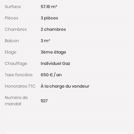
Les informations sur les risques auxquels ce bien est
Surface
57.16 m²
exposé sont disponibles sur le site Géorisques :
Pièces
3 pièces
www.georisques.gouv.fr
Chambres
2 chambres
Balcon
3 m²
Etage
3ème étage
Chauffage
Individuel Gaz
Taxe foncière
650 € / an
Honoraires TTC
À la charge du vendeur
Numéro de
1127
mandat