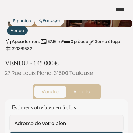
Partager
5 photos
Vendu
Appartement
57.16 m²
3 pièces
3ème étage
310361682
VENDU -
145 000
€
27 Rue Louis Plana, 31500 Toulouse
Vendre
Acheter
Estimer votre bien en 5 clics