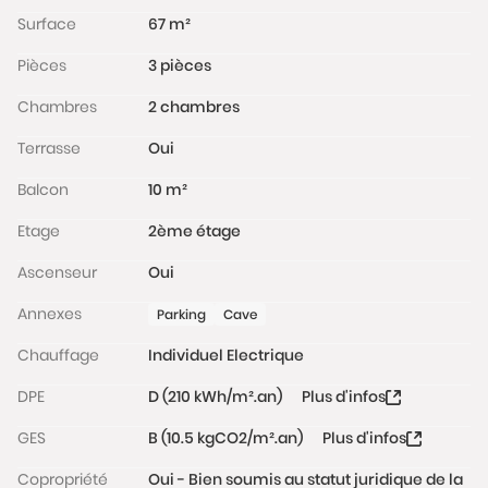
www.georisques.gouv.fr
Surface
67 m²
Pièces
3 pièces
Chambres
2 chambres
Terrasse
Oui
Balcon
10 m²
Etage
2ème étage
Ascenseur
Oui
Annexes
Parking
Cave
Chauffage
Individuel Electrique
DPE
D (210 kWh/m².an)
Plus d'infos
GES
B (10.5 kgCO2/m².an)
Plus d'infos
Copropriété
Oui - Bien soumis au statut juridique de la