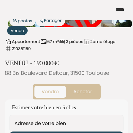
Partager
16 photos
Vendu
Appartement
67 m²
3 pièces
2ème étage
310361159
VENDU -
190 000
€
88 Bis Boulevard Deltour, 31500 Toulouse
Vendre
Acheter
Estimer votre bien en 5 clics