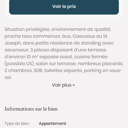
Voir le prix
Situation privilégiée, environnement de qualité,
proche tous commerces, bus, Caousous ou St
Joseph, dans petite résidence de standing avec
ascenseur, 3 pièces disposant d'une terrasse
d'environ 10 m² exposée ouest, cuisine fermée
(possible US), salon sur terrasse, nombreux placards,
2 chambres, SDB, toilettes séparés, parking en sous-
sol.
Conformément à l'Article L.561-5 du code monétaire
Voir plus
et financier, veuillez noter qu'une pièce d'identité
sera exigée pour tous les visiteurs majeurs avant
chaque visite.
Informations sur le bien
Les informations sur les risques auxquels ce bien est
Type de bien
Appartement
exposé sont disponibles sur le site Géorisques :