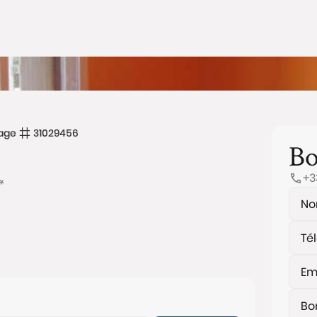
age
31029456
Bo
+3
*