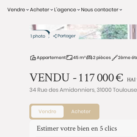
Vendre
Acheter
L'agence
Nous contacter
Vendu
Partager
1 photo
Appartement
45 m²
2 pièces
2ème ét
VENDU -
117 000
€
HAI
34 Rue des Amidonniers, 31000 Toulouse
Vendre
Acheter
Estimer votre bien en 5 clics