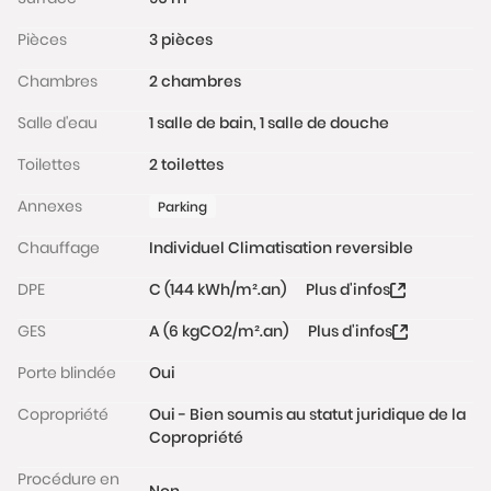
Pièces
3 pièces
Chambres
2 chambres
Salle d'eau
1 salle de bain, 1 salle de douche
Toilettes
2 toilettes
Annexes
Parking
Chauffage
Individuel Climatisation reversible
DPE
C (144 kWh/m².an)
Plus d'infos
GES
A (6 kgCO2/m².an)
Plus d'infos
Porte blindée
Oui
Copropriété
Oui - Bien soumis au statut juridique de la
Copropriété
Procédure en
Non