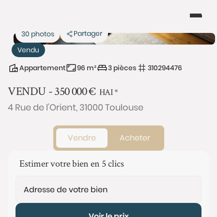
Partager
30 photos
Vendu
Appartement
96 m²
3 pièces
310294476
VENDU -
350 000
€
HAI
*
4 Rue de l'Orient, 31000 Toulouse
Vendre
Acheter
Estimer votre bien en 5 clics
Voir le prix