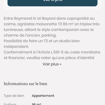
Entre Raymond IV et Bayard dans copropriété au
calme, agréable maisonette T3 96 m² en triplex trés
lumineuse, alliant le style comtemporain avec le
charme de l'ancien, parking.
Possibilité de faire un T2 et un studio bien
indépendant.
Conformément à l'Article L.561-5 du code monétaire
et financier, veuillez noter qu'une pièce d'identité
sera exigée pour tous les visiteurs majeurs avant
Voir plus
chaque visite.
Les informations sur les risques auxquels ce bien est
Informations sur le bien
exposé sont disponibles sur le site Géorisques :
www.georisques.gouv.fr
Type de bien
Appartement
Surface
96 m²