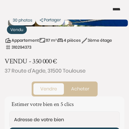
Partager
30 photos
Vendu
Appartement
117 m²
4 pièces
3ème étage
310294373
VENDU -
350 000
€
37 Route d'Agde, 31500 Toulouse
Vendre
Acheter
Estimer votre bien en 5 clics