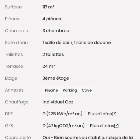
Surface
117 m²
Pièces
4 pièces
Chambres
3 chambres
Salle d'eau
1 salle de bain, 1 salle de douche
Toilettes
2 toilettes
Terrasse
24 m²
Etage
3ème étage
Annexes
Piscine
Parking
Cave
Chauffage
Individuel Gaz
DPE
D (225 kWh/m².an)
Plus d'infos
GES
D (47 kgCO2/m².an)
Plus d'infos
Copropriété
Oui - Bien soumis au statut juridique de la