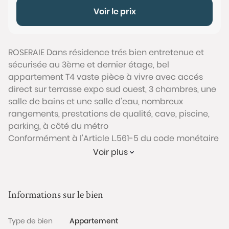
Voir le prix
ROSERAIE Dans résidence trés bien entretenue et
sécurisée au 3ème et dernier étage, bel
appartement T4 vaste pièce à vivre avec accés
direct sur terrasse expo sud ouest, 3 chambres, une
salle de bains et une salle d'eau, nombreux
rangements, prestations de qualité, cave, piscine,
parking, à côté du métro
Conformément à l'Article L.561-5 du code monétaire
et financier, veuillez noter qu'une pièce d'identité
Voir plus
sera exigée pour tous les visiteurs majeurs avant
chaque visite.
Informations sur le bien
Les informations sur les risques auxquels ce bien est
exposé sont disponibles sur le site Géorisques :
Type de bien
Appartement
www.georisques.gouv.fr