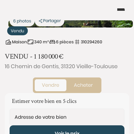
Partager
6 photos
Vendu
Maison
340 m²
6 pièces
310294260
VENDU -
1 180 000
€
16 Chemin de Gentis, 31320 Vieille-Toulouse
Vendre
Acheter
Estimer votre bien en 5 clics
Voir le prix