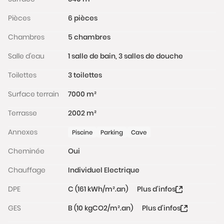
www.georisques.gouv.fr
Pièces
6 pièces
Chambres
5 chambres
Salle d'eau
1 salle de bain, 3 salles de douche
Toilettes
3 toilettes
Surface terrain
7000 m²
Terrasse
2002 m²
Annexes
Piscine
Parking
Cave
Cheminée
Oui
Chauffage
Individuel Electrique
DPE
C (161 kWh/m².an)
Plus d'infos
GES
B (10 kgCO2/m².an)
Plus d'infos