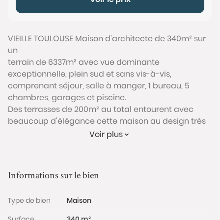
VIEILLE TOULOUSE Maison d'architecte de 340m² sur
un
terrain de 6337m² avec vue dominante
exceptionnelle, plein sud et sans vis-à-vis,
comprenant séjour, salle à manger, 1 bureau, 5
chambres, garages et piscine.
Des terrasses de 200m² au total entourent avec
beaucoup d'élégance cette maison au design très
Zen.
Voir plus
Conformément à l'Article L.561-5 du code monétaire
et financier, veuillez noter qu'une pièce d'identité
sera exigée pour tous les visiteurs majeurs avant
Informations sur le bien
chaque visite.
Type de bien
Maison
Les informations sur les risques auxquels ce bien est
exposé sont disponibles sur le site Géorisques :
Surface
340 m²