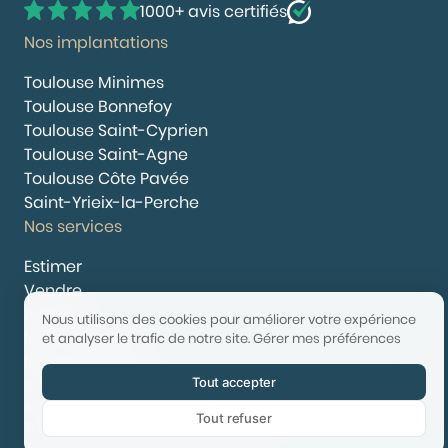
1000+ avis certifiés
Nos implantations
Toulouse Minimes
Toulouse Bonnefoy
Toulouse Saint-Cyprien
Toulouse Saint-Agne
Toulouse Côte Pavée
Saint-Yrieix-la-Perche
Nos services
Estimer
Vendre
Acheter
Nous utilisons des cookies pour améliorer votre expérience
Nous rejoindre
et analyser le trafic de notre site.
Gérer mes préférences
Nous contacter
Tout accepter
© 2025 Booster Immobilier | Tech & Website powered by
Avest
Tout refuser
Tarifs
Mentions légales
Confidentialité