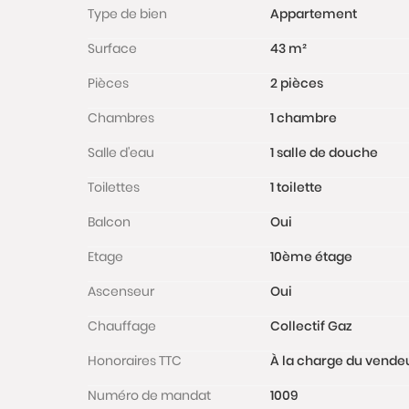
Type de bien
Appartement
Surface
43 m²
Pièces
2 pièces
Chambres
1 chambre
Salle d'eau
1 salle de douche
Toilettes
1 toilette
Balcon
Oui
Etage
10ème étage
Ascenseur
Oui
Chauffage
Collectif Gaz
Honoraires TTC
À la charge du vende
Numéro de mandat
1009