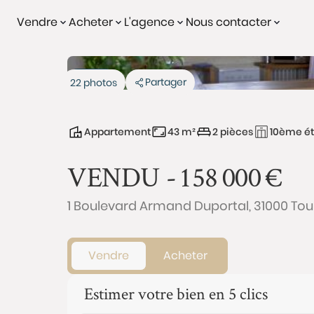
Vendre
Acheter
L'agence
Nous contacter
Vendu
Partager
22 photos
Appartement
43 m²
2 pièces
10ème é
VENDU -
158 000
€
1 Boulevard Armand Duportal, 31000 Tou
Vendre
Acheter
Estimer votre bien en 5 clics