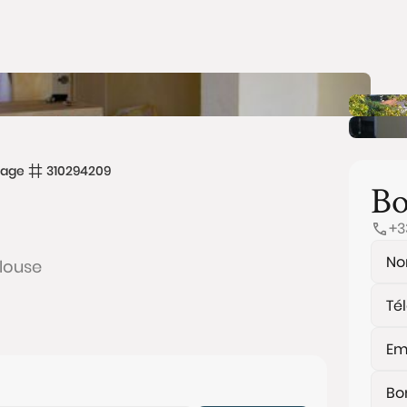
tage
310294209
Bo
+3
louse