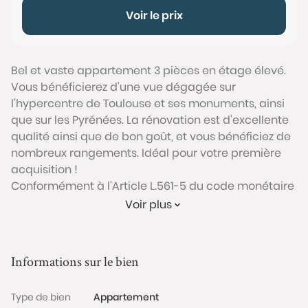
Voir le prix
Bel et vaste appartement 3 pièces en étage élevé.
Vous bénéficierez d'une vue dégagée sur
l'hypercentre de Toulouse et ses monuments, ainsi
que sur les Pyrénées. La rénovation est d'excellente
qualité ainsi que de bon goût, et vous bénéficiez de
nombreux rangements. Idéal pour votre première
acquisition !
Conformément à l'Article L.561-5 du code monétaire
et financier, veuillez noter qu'une pièce d'identité
Voir plus
sera exigée pour tous les visiteurs majeurs avant
chaque visite.
Informations sur le bien
Les informations sur les risques auxquels ce bien est
exposé sont disponibles sur le site Géorisques :
Type de bien
Appartement
www.georisques.gouv.fr