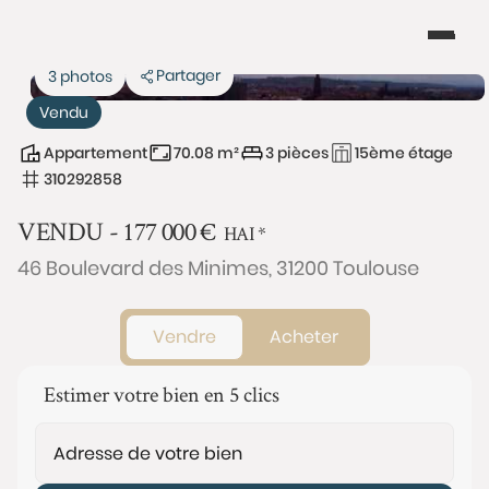
Partager
3 photos
Vendu
Appartement
70.08 m²
3 pièces
15ème étage
310292858
VENDU -
177 000
€
HAI
*
46 Boulevard des Minimes, 31200 Toulouse
Vendre
Acheter
Estimer votre bien en 5 clics