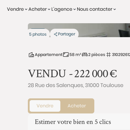
Vendre
Acheter
L'agence
Nous contacter
Vendu
Partager
5 photos
Appartement
58 m²
2 pièces
31029261
VENDU -
222 000
€
28 Rue des Salenques, 31000 Toulouse
Vendre
Acheter
Estimer votre bien en 5 clics