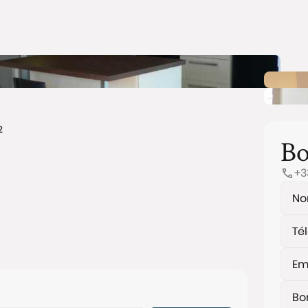
2
Bo
+3