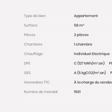
Type de bien
Appartement
Surface
58 m²
Pièces
2 pièces
Chambres
1 chambre
Chauffage
Individuel Electrique
DPE
C (127 kWh/m².an)
P
GES
A (5 kgCO2/m².an)
P
Honoraires TTC
À la charge du vende
Numéro de mandat
1501