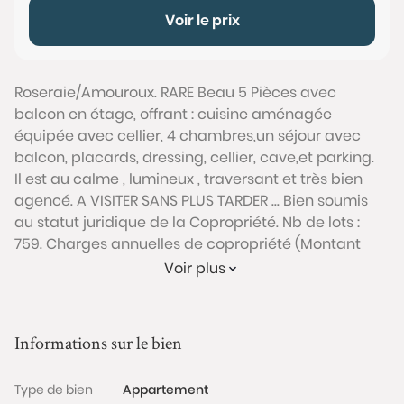
Voir le prix
Roseraie/Amouroux. RARE Beau 5 Pièces avec
balcon en étage, offrant : cuisine aménagée
équipée avec cellier, 4 chambres,un séjour avec
balcon, placards, dressing, cellier, cave,et parking.
Il est au calme , lumineux , traversant et très bien
agencé. A VISITER SANS PLUS TARDER ... Bien soumis
au statut juridique de la Copropriété. Nb de lots :
759. Charges annuelles de copropriété (Montant
moyen annuel quote-part du budget prévisionnel
Voir plus
vendeur) : 4 135 €. Le syndicat des copropriétaires
fait l'objet de procédures menées sur le fondement
des articles 29-1A et 29-1 de la loi n° 65-557 du 10
Informations sur le bien
juillet 1965 et de l‘article L.615-6 du CCH.
Prix TTC et Honoraires à charge vendeur TTC
Type de bien
Appartement
Conformément à l'Article L.561-5 du code monétaire