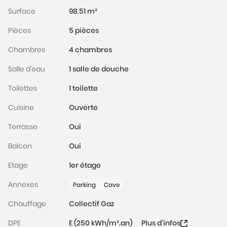
et financier, veuillez noter qu'une pièce d'identité
Surface
98.51 m²
sera exigée pour tous les visiteurs majeurs avant
Pièces
5 pièces
chaque visite.
Chambres
4 chambres
Les informations sur les risques auxquels ce bien est
exposé sont disponibles sur le site Géorisques :
Salle d'eau
1 salle de douche
www.georisques.gouv.fr
Toilettes
1 toilette
Cuisine
Ouverte
Terrasse
Oui
Balcon
Oui
Etage
1er étage
Annexes
Parking
Cave
Chauffage
Collectif Gaz
DPE
E (250 kWh/m².an)
Plus d'infos