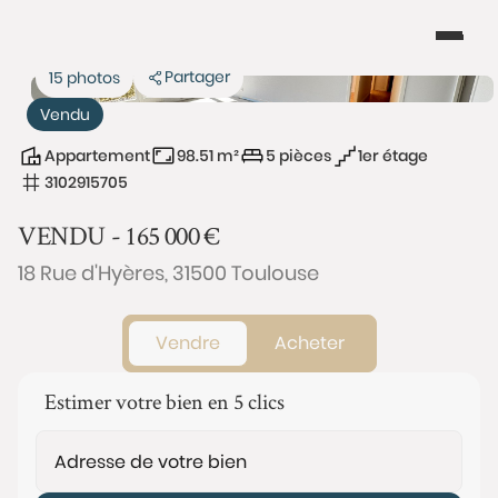
Partager
15 photos
Vendu
Appartement
98.51 m²
5 pièces
1er étage
3102915705
VENDU -
165 000
€
18 Rue d'Hyères, 31500 Toulouse
Vendre
Acheter
Estimer votre bien en 5 clics