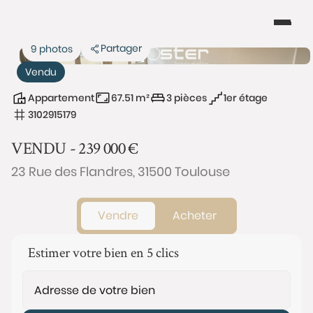
Partager
9 photos
Vendu
Appartement
67.51 m²
3 pièces
1er étage
3102915179
VENDU -
239 000
€
23 Rue des Flandres, 31500 Toulouse
Vendre
Acheter
Estimer votre bien en 5 clics