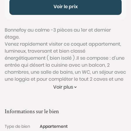
Voir le prix
Bonnefoy au calme -3 pièces au 1er et dernier
étage.
Venez rapidement visiter ce coquet appartement,
lumineux, traversant et bien classé
énergétiquement ( bien isolé ) .Il se compose : d'une
entrée qui désert la cuisine avec un balcon, 2
chambres, une salle de bains, un WC, un séjour avec
une loggia et pour compléter le tout 2 caves et une
place de parking .
Voir plus
A VOIR RAPIDEMENT
Conformément à l'Article L.561-5 du code monétaire
et financier, veuillez noter qu'une pièce d'identité
Informations sur le bien
sera exigée pour tous les visiteurs majeurs avant
chaque visite.
Type de bien
Appartement