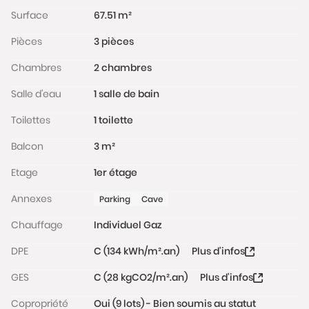
Les informations sur les risques auxquels ce bien est
Surface
67.51 m²
exposé sont disponibles sur le site Géorisques :
Pièces
3 pièces
www.georisques.gouv.fr
Chambres
2 chambres
Salle d'eau
1 salle de bain
Toilettes
1 toilette
Balcon
3 m²
Etage
1er étage
Annexes
Parking
Cave
Chauffage
Individuel Gaz
DPE
C (134 kWh/m².an)
Plus d'infos
GES
C (28 kgCO2/m².an)
Plus d'infos
Copropriété
Oui (9 lots) - Bien soumis au statut