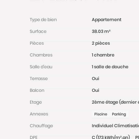
Type de bien
Appartement
Surface
38.03 m²
Pièces
2 pièces
Chambres
1 chambre
Salle d'eau
1 salle de douche
Terrasse
Oui
Balcon
Oui
Etage
2ème étage (dernier 
Annexes
Piscine
Parking
Chauffage
Individuel Climatisati
DPE
C (173 kWh/m².an)
P