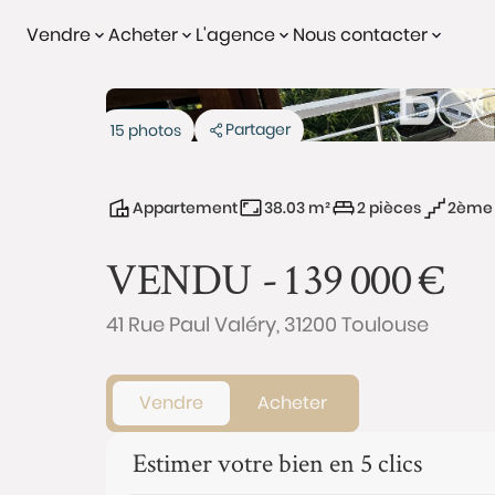
Vendre
Acheter
L'agence
Nous contacter
Vendu
Partager
15 photos
Appartement
38.03 m²
2 pièces
2ème 
VENDU -
139 000
€
41 Rue Paul Valéry, 31200 Toulouse
Vendre
Acheter
Estimer votre bien en 5 clics