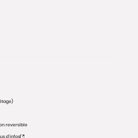
étage)
on reversible
lus d'infos