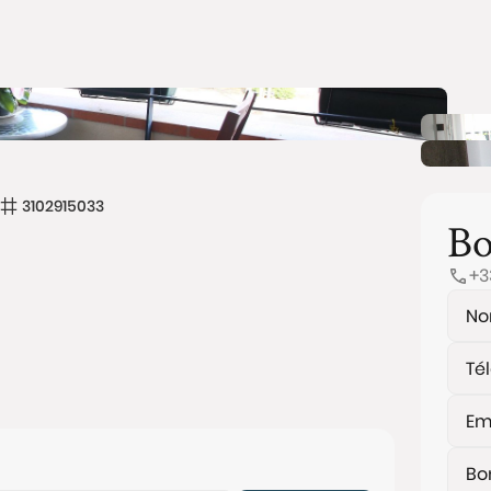
3102915033
Bo
+3