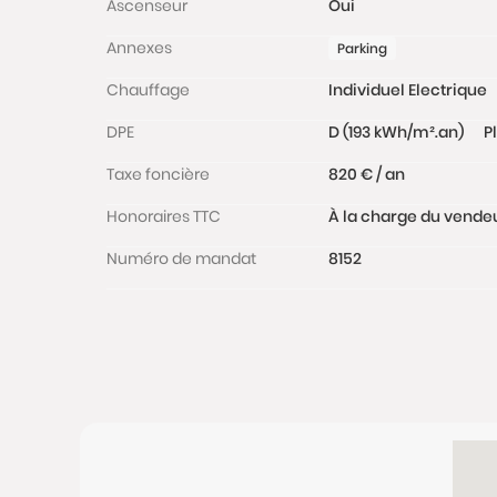
Ascenseur
Oui
Annexes
Parking
Chauffage
Individuel Electrique
DPE
D (193 kWh/m².an)
P
Taxe foncière
820 € / an
Honoraires TTC
À la charge du vende
Numéro de mandat
8152