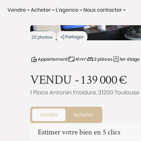
Vendre
Acheter
L'agence
Nous contacter
Vendu
Partager
22 photos
Appartement
41 m²
2 pièces
1er étage
VENDU -
139 000
€
1 Place Antonin Froidure, 31200 Toulouse
Vendre
Acheter
Estimer votre bien en 5 clics