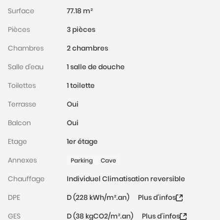
Les informations sur les risques auxquels ce bien est
Surface
77.18 m²
exposé sont disponibles sur le site Géorisques :
Pièces
3 pièces
www.georisques.gouv.fr
Chambres
2 chambres
Salle d'eau
1 salle de douche
Toilettes
1 toilette
Terrasse
Oui
Balcon
Oui
Etage
1er étage
Annexes
Parking
Cave
Chauffage
Individuel Climatisation reversible
DPE
D (228 kWh/m².an)
Plus d'infos
GES
D (38 kgCO2/m².an)
Plus d'infos