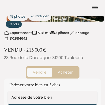
Partager
18 photos
Vendu
Appartement
77.18 m²
3 pièces
1er étage
3102914642
VENDU -
215 000
€
23 Rue de la Dordogne, 31200 Toulouse
Vendre
Acheter
Estimer votre bien en 5 clics