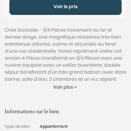
Voir le prix
Croix Daurade - 3/4 Pièces traversant au 1er et
dernier étage. Une magnifique résidence très bien
entretenue arborée, calme et sécurisée au fond
d'une rue résidentielle. Venez rapidment visiter cet
ancien 4 Pièces transformé en 3/4 Pîèces avec une
cuisine équipée avec un cellier buanderie, double
séjour bénéficiant d'un très grand balcon avec store
banne, salle d'eau, 2 chambres et un w.c séparé.
Pour compléter le tout un parking et une cave. RARE
Voir plus
SUR LE SECTEUR...COUP DE COEUR !!!
Conformément à l'Article L.561-5 du code monétaire
et financier, veuillez noter qu'une pièce d'identité
Informations sur le bien
sera exigée pour tous les visiteurs majeurs avant
chaque visite.
Type de bien
Appartement