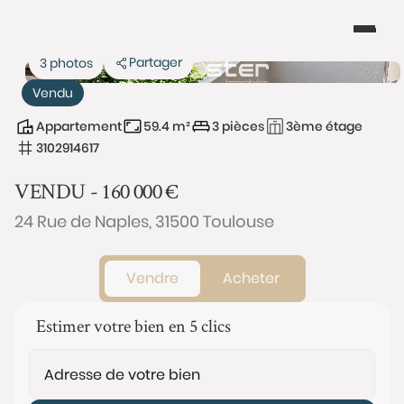
Partager
3 photos
Vendu
Appartement
59.4 m²
3 pièces
3ème étage
3102914617
VENDU -
160 000
€
24 Rue de Naples, 31500 Toulouse
Vendre
Acheter
Estimer votre bien en 5 clics