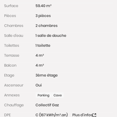
Surface
59.40 m²
Pièces
3 pièces
Chambres
2 chambres
Salle d'eau
1 salle de douche
Toilettes
1 toilette
Terrasse
4 m²
Balcon
4 m²
Etage
3ème étage
Ascenseur
Oui
Annexes
Parking
Cave
Chauffage
Collectif Gaz
DPE
C (167 kWh/m².an)
Plus d'infos