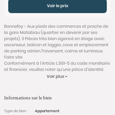
Voir le prix
Bonnefoy - Aux pieds des commerces et proche de
la gare Matabiau (quartier en devenir par ses
projets), 3 Pièces très bien agencé en étage avec
ascenseur, balcon et loggia, cave et emplacement
de parking aérien.Traversant, calme et lumineux.
Faire vite
Conformément à l'Article L.561-5 du code monétaire
et financier, veuillez noter qu'une pièce d'identité
sera exigée pour tous les visiteurs majeurs avant
Voir plus
chaque visite.
Les informations sur les risques auxquels ce bien est
Informations sur le bien
exposé sont disponibles sur le site Géorisques :
www.georisques.gouv.fr
Type de bien
Appartement