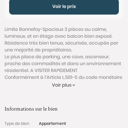
Voir le prix
Limite Bonnefoy-Spacieux 3 pièces au calme,
lumineux, et en étage avec balcon bien exposé.
Résidence très bien tenue, sécurisée, occupée par
une majorité de propriétaires.
Le plus place de parking, une cave, ascenseur,
proche des commodités et dans un environnement
résidentiel. A VISITER RAPIDEMENT
Conformément à l'Article L.561-5 du code monétaire
et financier, veuillez noter qu'une pièce d'identité
Voir plus
sera exigée pour tous les visiteurs majeurs avant
chaque visite.
Informations sur le bien
Les informations sur les risques auxquels ce bien est
exposé sont disponibles sur le site Géorisques :
Type de bien
Appartement
www.georisques.gouv.fr