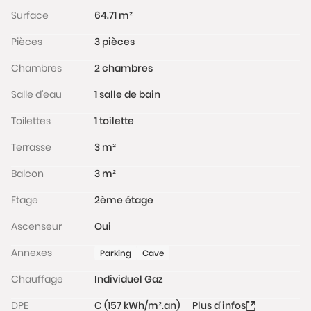
Surface
64.71 m²
Pièces
3 pièces
Chambres
2 chambres
Salle d'eau
1 salle de bain
Toilettes
1 toilette
Terrasse
3 m²
Balcon
3 m²
Etage
2ème étage
Ascenseur
Oui
Annexes
Parking
Cave
Chauffage
Individuel Gaz
DPE
C (157 kWh/m².an)
Plus d'infos