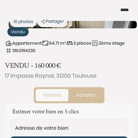
Partager
10 photos
Vendu
Appartement
64.71 m²
3 pièces
2ème étage
3102914230
VENDU -
160 000
€
17 Impasse Raynal, 31200 Toulouse
Vendre
Acheter
Estimer votre bien en 5 clics