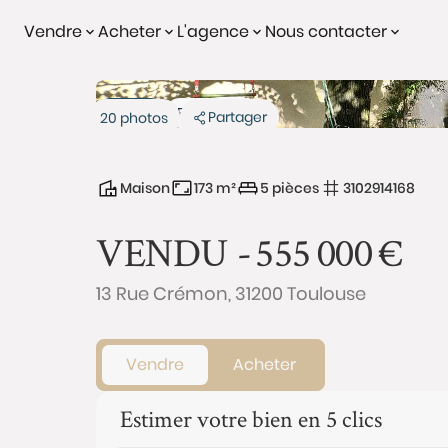
Vendre
Acheter
L'agence
Nous contacter
Vendu
Exclusivité
Partager
20 photos
Maison
173 m²
5 pièces
3102914168
VENDU -
555 000
€
13 Rue Crémon, 31200 Toulouse
Vendre
Acheter
Estimer votre bien en 5 clics