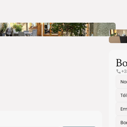
Bo
+3