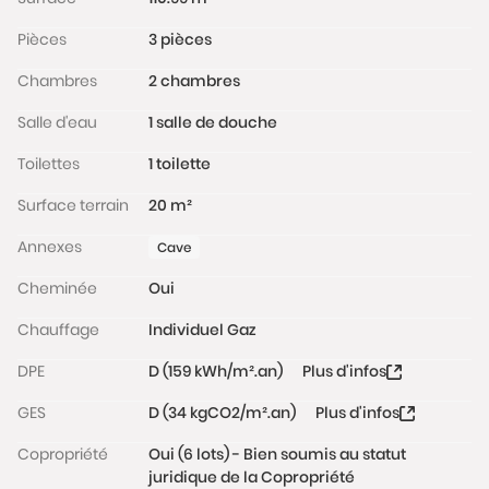
www.georisques.gouv.fr
Pièces
3 pièces
Chambres
2 chambres
Salle d'eau
1 salle de douche
Toilettes
1 toilette
Surface terrain
20 m²
Annexes
Cave
Cheminée
Oui
Chauffage
Individuel Gaz
DPE
D (159 kWh/m².an)
Plus d'infos
GES
D (34 kgCO2/m².an)
Plus d'infos
Copropriété
Oui (6 lots) - Bien soumis au statut
juridique de la Copropriété