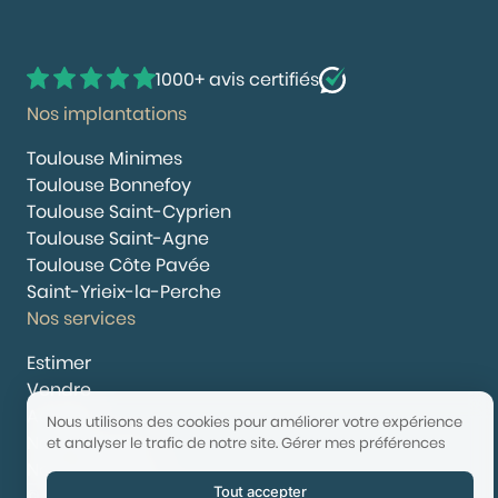
1000+ avis certifiés
Nos implantations
Toulouse Minimes
Toulouse Bonnefoy
Toulouse Saint-Cyprien
Toulouse Saint-Agne
Toulouse Côte Pavée
Saint-Yrieix-la-Perche
Nos services
Estimer
Vendre
Acheter
Nous utilisons des cookies pour améliorer votre expérience
Nous rejoindre
et analyser le trafic de notre site.
Gérer mes préférences
Nous contacter
Tout accepter
© 2025 Booster Immobilier | Tech & Website powered by