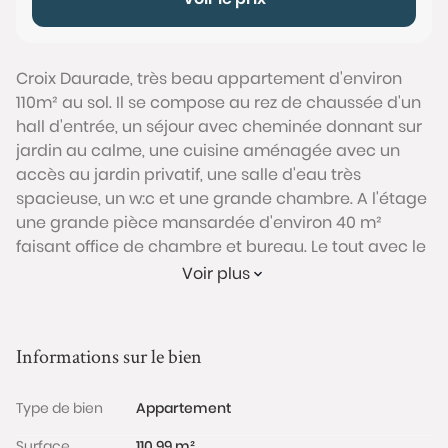
Croix Daurade, très beau appartement d'environ
110m² au sol. Il se compose au rez de chaussée d'un
hall d'entrée, un séjour avec cheminée donnant sur
jardin au calme, une cuisine aménagée avec un
accès au jardin privatif, une salle d'eau très
spacieuse, un w:c et une grande chambre. A l'étage
une grande pièce mansardée d'environ 40 m²
faisant office de chambre et bureau. Le tout avec le
charme de l'ancien. Cellier. RARE, A VISITER !!!!
Voir plus
Conformément à l'Article L.561-5 du code monétaire
et financier, veuillez noter qu'une pièce d'identité
sera exigée pour tous les visiteurs majeurs avant
Informations sur le bien
chaque visite.
Type de bien
Appartement
Les informations sur les risques auxquels ce bien est
exposé sont disponibles sur le site Géorisques :
Surface
110.99 m²