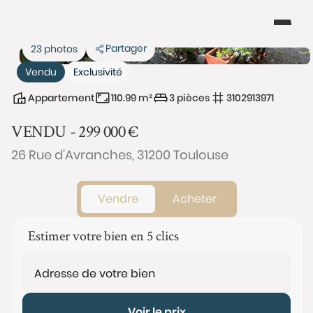
Partager
23 photos
Vendu
Exclusivité
Appartement
110.99 m²
3 pièces
3102913971
VENDU -
299 000
€
26 Rue d'Avranches, 31200 Toulouse
Vendre
Acheter
Estimer votre bien en 5 clics
Voir le prix