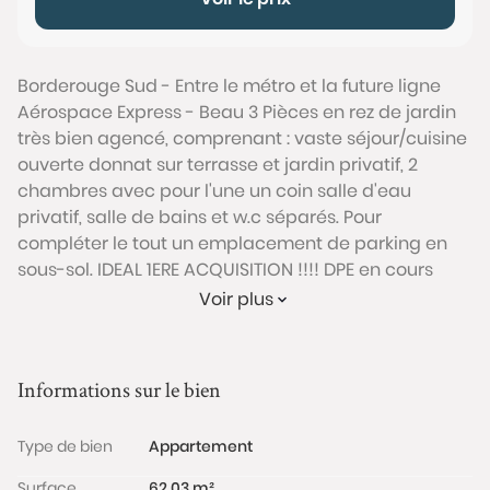
Borderouge Sud - Entre le métro et la future ligne
Aérospace Express - Beau 3 Pièces en rez de jardin
très bien agencé, comprenant : vaste séjour/cuisine
ouverte donnat sur terrasse et jardin privatif, 2
chambres avec pour l'une un coin salle d'eau
privatif, salle de bains et w.c séparés. Pour
compléter le tout un emplacement de parking en
sous-sol. IDEAL 1ERE ACQUISITION !!!! DPE en cours
Conformément à l'Article L.561-5 du code monétaire
Voir plus
et financier, veuillez noter qu'une pièce d'identité
sera exigée pour tous les visiteurs majeurs avant
chaque visite.
Informations sur le bien
Les informations sur les risques auxquels ce bien est
Type de bien
Appartement
exposé sont disponibles sur le site Géorisques :
www.georisques.gouv.fr
Surface
62.03 m²