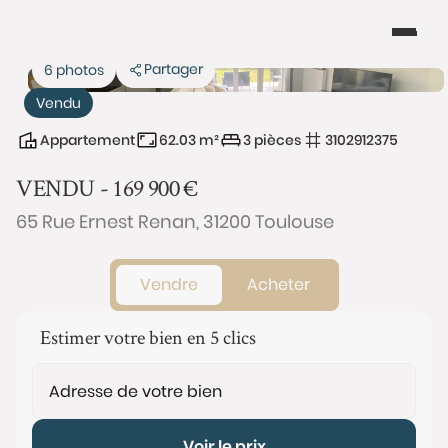
Partager
6 photos
Vendu
Appartement
62.03 m²
3 pièces
3102912375
VENDU -
169 900
€
65 Rue Ernest Renan, 31200 Toulouse
Vendre
Acheter
Estimer votre bien en 5 clics
Voir le prix