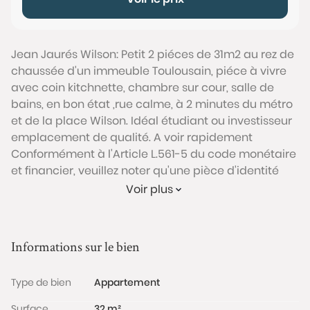
Jean Jaurés Wilson: Petit 2 piéces de 31m2 au rez de
chaussée d'un immeuble Toulousain, piéce à vivre
avec coin kitchnette, chambre sur cour, salle de
bains, en bon état ,rue calme, à 2 minutes du métro
et de la place Wilson. Idéal étudiant ou investisseur
emplacement de qualité. A voir rapidement
Conformément à l'Article L.561-5 du code monétaire
et financier, veuillez noter qu'une pièce d'identité
sera exigée pour tous les visiteurs majeurs avant
Voir plus
chaque visite.
Les informations sur les risques auxquels ce bien est
Informations sur le bien
exposé sont disponibles sur le site Géorisques :
www.georisques.gouv.fr
Type de bien
Appartement
Surface
32 m²