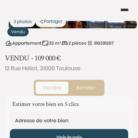
Partager
3 photos
Vendu
Appartement
32 m²
2 pièces
310291207
VENDU -
109 000
€
12 Rue Héliot, 31000 Toulouse
Vendre
Acheter
Estimer votre bien en 5 clics
Voir le prix